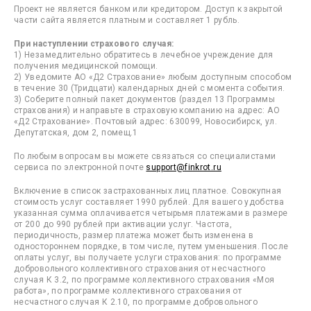
Проект не является банком или кредитором. Доступ к закрытой
части сайта является платным и составляет 1 рубль.
При наступлении страхового случая:
1) Незамедлительно обратитесь в лечебное учреждение для
получения медицинской помощи.
2) Уведомите АО «Д2 Страхование» любым доступным способом
в течение 30 (Тридцати) календарных дней с момента события.
3) Соберите полный пакет документов (раздел 13 Программы
страхования) и направьте в страховую компанию на адрес: АО
«Д2 Страхование». Почтовый адрес: 630099, Новосибирск, ул.
Депутатская, дом 2, помещ.1
По любым вопросам вы можете связаться со специалистами
сервиса по электронной почте
support@finkrot.ru
Включение в список застрахованных лиц платное. Совокупная
стоимость услуг составляет 1990 рублей. Для вашего удобства
указанная сумма оплачивается четырьмя платежами в размере
от 200 до 990 рублей при активации услуг. Частота,
периодичность, размер платежа может быть изменена в
одностороннем порядке, в том числе, путем уменьшения. После
оплаты услуг, вы получаете услуги страхования: по программе
добровольного коллективного страхования от несчастного
случая К 3.2, по программе коллективного страхования «Моя
работа», по программе коллективного страхования от
несчастного случая К 2.10, по программе добровольного